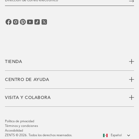
de
Susc
correo
electrónico
TIENDA
CENTRO DE AYUDA
VISITA Y COLABORA
Política de privacidad
Términos y condiciones
Accesibilidad
ZENTS © 2026. Todos los derechos reservados.
Español