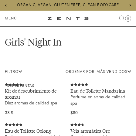
Previous
Ne
ORGANIC, VEGAN, GLUTEN FREE, CLEAN BODYCARE
slide
sli
MENÚ
0
Buscar
Carr
Artícu
Alternar
ZENTS
menú
Girls' Night In
FILTRO
ORDENAR POR: MÁS VENDIDOS
SUPERVENTAS
Calificado
Calificado
Kit de descubrimiento de
Eau de Toilette Mandarina
4.8
5.0
aromas
Perfume en spray de calidad
de
de
5
5
Diez aromas de calidad spa
spa
estrellas
estrellas
Precio
Regular
33 $
$80
habitual
price
Calificado
Calificado
Eau de Toilette Oolong
Vela aromática Ore
4.9
3.7