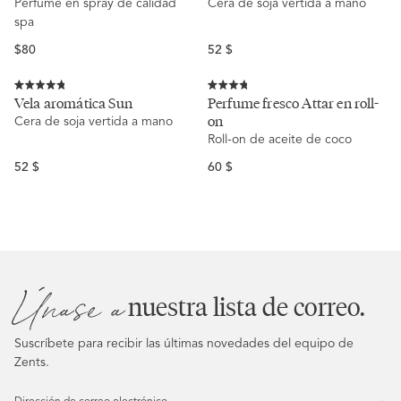
Perfume en spray de calidad
Cera de soja vertida a mano
de
de
5
5
spa
estrellas
estrellas
Regular
Precio
$80
52 $
price
habitual
Calificado
Calificado
Vela aromática Sun
Perfume fresco Attar en roll-
4.8
3.8
on
Cera de soja vertida a mano
de
de
5
5
Roll-on de aceite de coco
estrellas
estrellas
Precio
Precio
52 $
60 $
habitual
habitual
Únase a
nuestra lista de correo.
Suscríbete para recibir las últimas novedades del equipo de
Zents.
Dirección