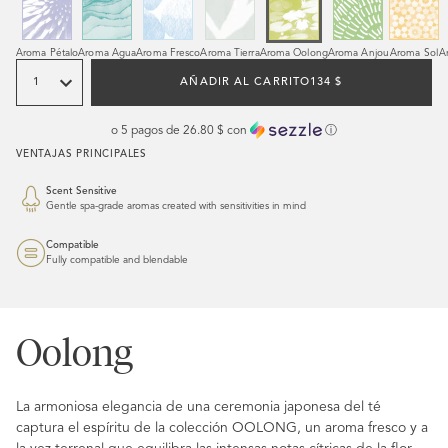
Aroma Pétalo
Aroma Agua
Aroma Fresco
Aroma Tierra
Aroma Oolong
Aroma Anjou
Aroma Sol
A
Cantidad
PRECIO
AÑADIR AL CARRITO
134 $
HABITUAL
o 5 pagos de
26.80 $
con
ⓘ
VENTAJAS PRINCIPALES
Scent Sensitive
Gentle spa-grade aromas created with sensitivities in mind
Compatible
Fully compatible and blendable
Oolong
La armoniosa elegancia de una ceremonia japonesa del té
captura el espíritu de la colección OOLONG, un aroma fresco y a