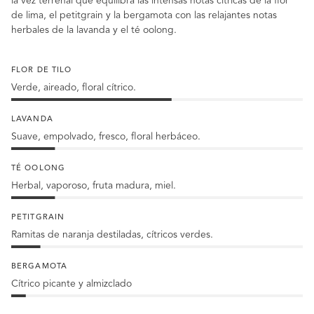
la vez terrenal que equilibra las intensas notas cítricas de la flor
de lima, el petitgrain y la bergamota con las relajantes notas
herbales de la lavanda y el té oolong.
FLOR DE TILO
Verde, aireado, floral cítrico.
55
%
LAVANDA
Flor
Suave, empolvado, fresco, floral herbáceo.
de
15
tilo
%
TÉ OOLONG
Lavanda
Herbal, vaporoso, fruta madura, miel.
15
%
PETITGRAIN
té
Ramitas de naranja destiladas, cítricos verdes.
Oolong
10
%
BERGAMOTA
petitgrain
Cítrico picante y almizclado
5