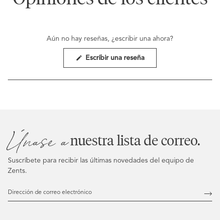
Aún no hay reseñas, ¿escribir una ahora?
(Se
Escribir una reseña
abre
en
una
nueva
ventana)
Únase a
nuestra lista de correo.
Suscríbete para recibir las últimas novedades del equipo de
Zents.
Dirección
de
Susc
correo
electrónico