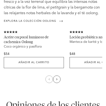
fresco y a la vez terrenal que equilibra las intensas notas
cítricas de la flor de lima, el petitgrain y la bergamota con
las relajantes notas herbales de la lavanda y el té oolong.
EXPLORA LA COLECCIÓN OOLONG
Haz
Haz
clic
clic
Calificado
Calificado
Aceite corporal luminoso de
Loción probiótica ant
para
para
4.9
4.8
cachemira Oolong
desplazarte
Manteca de karité y loto
desplazarte
de
de
a
a
5
5
Coco orgánico y pasiflora
las
las
estrellas
estrellas
reseñas
reseñas
Regular
Regular
$54
$48
price
price
AÑADIR AL CARRITO
AÑADIR AL CA
Opiniones de los clientes