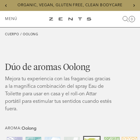
Previous
Ne
ORGANIC, VEGAN, GLUTEN FREE, CLEAN BODYCARE
slide
sli
MENÚ
0
Buscar
Carr
Artícu
Alternar
ZENTS
menú
CUERPO
/
OOLONG
Dúo de aromas Oolong
Mejora tu experiencia con las fragancias gracias
a la magnífica combinación del spray Eau de
Toilette para usar en casa y el roll-on Attar
portátil para estimular tus sentidos cuando estés
fuera.
Oolong
AROMA: