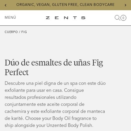
Previous
Ne
ORGANIC, VEGAN, GLUTEN FREE, CLEAN BODYCARE
slide
sli
MENÚ
0
Buscar
Carr
Artícu
Alternar
ZENTS
menú
CUERPO
/
FIG
Dúo de esmaltes de uñas Fig
Perfect
Descubre una piel digna de un spa con este dúo
exfoliante para usar en casa. Consigue
resultados profesionales utilizando
conjuntamente este aceite corporal de
cachemira y este exfoliante corporal de manteca
de karité.
Choose your Body Oil fragrance to
ship alongside your Unzented Body Polish.