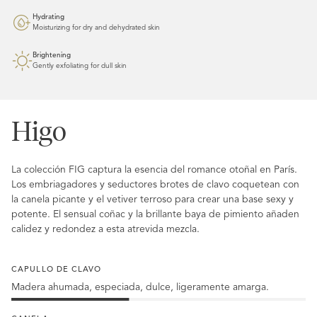
Hydrating
Moisturizing for dry and dehydrated skin
Brightening
Gently exfoliating for dull skin
Higo
La colección FIG captura la esencia del romance otoñal en París.
Los embriagadores y seductores brotes de clavo coquetean con
la canela picante y el vetiver terroso para crear una base sexy y
potente. El sensual coñac y la brillante baya de pimiento añaden
calidez y redondez a esta atrevida mezcla.
CAPULLO DE CLAVO
Madera ahumada, especiada, dulce, ligeramente amarga.
40