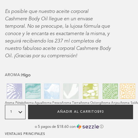
Es posible que nuestro aceite corporal
Cashmere Body Oil llegue en un envase
temporal. No se preocupe, la lujosa fórmula que
conoce y le encanta es exactamente la misma, y
seguirá recibiendo los 237 ml completos de
nuestro fabuloso aceite corporal Cashmere Body
Oil. ¡Gracias por su comprensión!
Higo
AROMA:
Aroma Pétalo
Aroma Agua
Aroma Fresco
Aroma Tierra
Aroma Oolong
Aroma Anjou
Aroma Sol
A
Cantidad
REGULAR
AÑADIR AL CARRITO
$93
PRICE
o 5 pagos de
$18.60
con
ⓘ
VENTAJAS PRINCIPALES