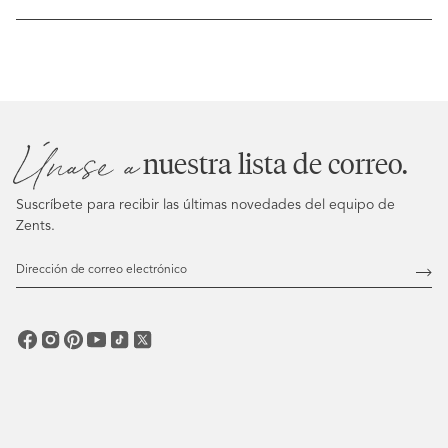
en
una
nueva
ventana)
Únase a
nuestra lista de correo.
Suscríbete para recibir las últimas novedades del equipo de
Zents.
Dirección
de
Susc
correo
electrónico