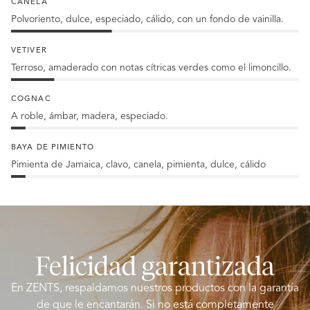
%
CANELA
Clavo
Polvoriento, dulce, especiado, cálido, con un fondo de vainilla.
en
35
rama
%
VETIVER
Canela
Terroso, amaderado con notas cítricas verdes como el limoncillo.
15
%
COGNAC
vetiver
A roble, ámbar, madera, especiado.
5
%
BAYA DE PIMIENTO
coñac
Pimienta de Jamaica, clavo, canela, pimienta, dulce, cálido
5
%
Bayas
de
pimiento
Felicidad garantizada
En ZENTS, respaldamos nuestros productos con la garantía
de que le encantarán. Si no está completamente