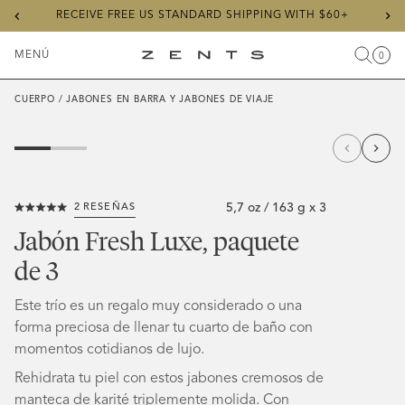
Previous
Ne
RECEIVE FREE US STANDARD SHIPPING WITH $60+
slide
sli
MENÚ
0
Buscar
Carr
Artícu
Alternar
ZENTS
menú
CUERPO /
JABONES EN BARRA Y JABONES DE VIAJE
5,7 oz / 163 g x 3
2
RESEÑAS
Haz
Calificado
clic
5.0
Jabón Fresh Luxe, paquete
de
para
5
de 3
estrellas
desplazarte
a
Este trío es un regalo muy considerado o una
las
forma preciosa de llenar tu cuarto de baño con
reseñas
momentos cotidianos de lujo.
Rehidrata tu piel con estos jabones cremosos de
manteca de karité triplemente molida.
Con