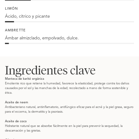
de
20
tilo
%
LIMÓN
Heliotropo
Ácido, cítrico y picante
7
%
AMBRETTE
Limón
Ámbar almizclado, empolvado, dulce.
3
%
Ambrette
Ingredientes clave
Manteca de karité orgánica
Emoliente rico que retiene la humedad, favorece la elasticidad, protege contra los daños
causados por el sol y las manchas de la edad; recolectado a mano de forma sostenible y
ética.
Aceite de neem
Antibacteriano natural, antiinflamatorio, antifúngico eficaz para el acné y la piel grasa, seguro
para el eccema, la dermatitis y la psoriasis.
Aceite de coco
Hidratante natural que se absorbe fácilmente en la piel para prevenir la sequedad, la
descamación y las grietas.