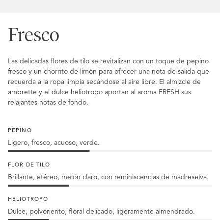
Fresco
Las delicadas flores de tilo se revitalizan con un toque de pepino
fresco y un chorrito de limón para ofrecer una nota de salida que
recuerda a la ropa limpia secándose al aire libre. El almizcle de
ambrette y el dulce heliotropo aportan al aroma FRESH sus
relajantes notas de fondo.
PEPINO
Ligero, fresco, acuoso, verde.
40
%
FLOR DE TILO
Pepino
Brillante, etéreo, melón claro, con reminiscencias de madreselva.
30
%
HELIOTROPO
flor
Dulce, polvoriento, floral delicado, ligeramente almendrado.