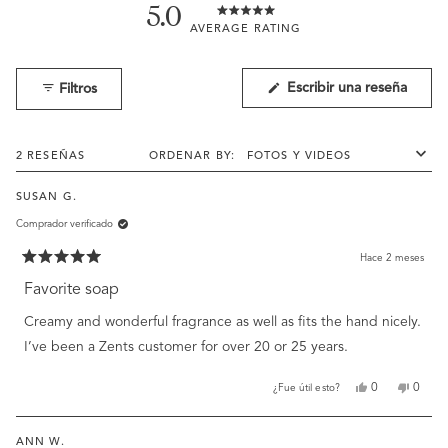
5.0
Calificado
5.0
de
5
(Se
Escribir una reseña
Filtros
abre
estrellas
en
una
nueva
Cargando...
ventan
2 RESEÑAS
ORDENAR
SUSAN G.
Comprador verificado
Hace 2 meses
Calificado
5
Favorite soap
de
5
Creamy and wonderful fragrance as well as fits the hand nicely.
estrellas
I’ve been a Zents customer for over 20 or 25 years.
Sí,
No,
0
0
¿Fue útil esto?
esta
personas
esta
perso
reseña
votaron
reseña
votar
de
sí
de
no
ANN W.
Susan
Susan