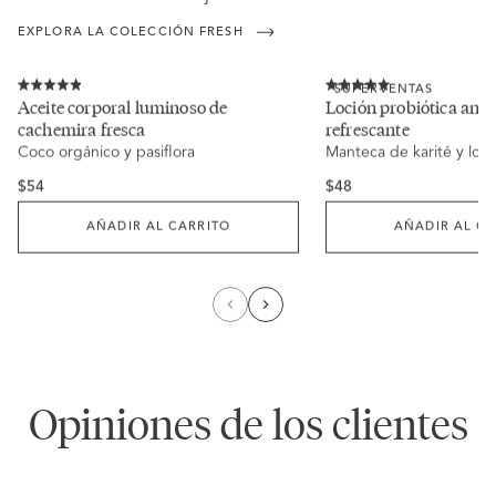
EXPLORA LA COLECCIÓN FRESH
Haz
Haz
SUPERVENTAS
clic
clic
Calificado
Calificado
Aceite corporal luminoso de
Loción probiótica ant
para
para
4.9
5.0
cachemira fresca
refrescante
desplazarte
desplazarte
de
de
a
a
5
5
Coco orgánico y pasiflora
Manteca de karité y loto
las
las
estrellas
estrellas
reseñas
reseñas
Regular
Regular
$54
$48
price
price
AÑADIR AL CARRITO
AÑADIR AL CA
Opiniones de los clientes