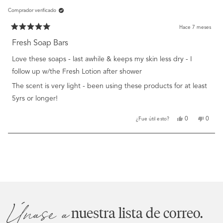
G.
G.
Comprador verificado
fue
no
útil.
fue
útil.
Hace 7 meses
Calificado
5
Fresh Soap Bars
de
5
Love these soaps - last awhile & keeps my skin less dry - I
estrellas
follow up w/the Fresh Lotion after shower
The scent is very light - been using these products for at least
5yrs or longer!
Sí,
No,
0
0
¿Fue útil esto?
esta
personas
esta
perso
reseña
votaron
reseña
votar
de
sí
de
no
Cargando...
Ann
Ann
W.
W.
fue
no
útil.
fue
útil.
Únase a
nuestra lista de correo.