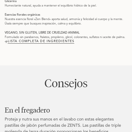
Glicerina
Humectante natural, ayuda a mantener el equilibrio hídrico de la piel.
Esencias florales orgánicas
Nuestra esencia floral «Zen Blend» aporta salud, armonía y felicidad al cuerpo y la mente.
Úsala siempre que busques inspiración, calma y equilibrio.
VEGANO, SIN GLUTEN, LIBRE DE CRUELDAD ANIMAL
Formulado sin parabenos, ftalatos, propileno, glicol, colorantes, sulfatos ni aceite de palma.
LISTA COMPLETA DE INGREDIENTES
Consejos
En el fregadero
Proteja y nutra sus manos en el lavabo con estas elegantes
pastillas de jabón perfumadas de ZENTS. Las pastillas de triple
molienda de larga duración proporcionan los beneficios