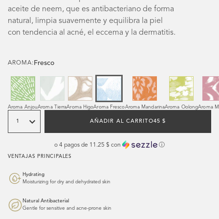
aceite de neem, que es antibacteriano de forma
natural, limpia suavemente y equilibra la piel
con tendencia al acné, el eccema y la dermatitis.
Fresco
AROMA:
Aroma Anjou
Aroma Tierra
Aroma Higo
Aroma Fresco
Aroma Mandarina
Aroma Oolong
Aroma Mi
Cantidad
PRECIO
AÑADIR AL CARRITO
45 $
HABITUAL
o 4 pagos de
11.25 $
con
ⓘ
VENTAJAS PRINCIPALES
Hydrating
Moisturizing for dry and dehydrated skin
Natural Antibacterial
Gentle for sensitive and acne-prone skin