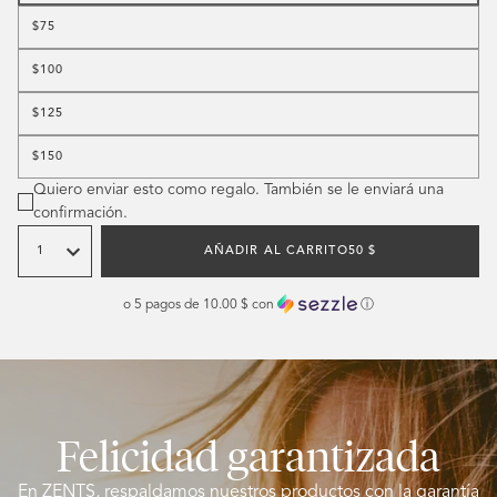
$75
$100
$125
$150
Quiero enviar esto como regalo. También se le enviará una
confirmación.
Cantidad
PRECIO
AÑADIR AL CARRITO
50 $
HABITUAL
o 5 pagos de
10.00 $
con
ⓘ
Felicidad garantizada
En ZENTS, respaldamos nuestros productos con la garantía