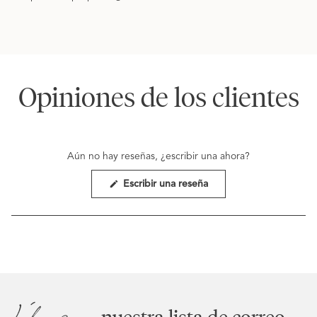
Opiniones de los clientes
Aún no hay reseñas, ¿escribir una ahora?
(Se
Escribir una reseña
abre
en
una
nueva
ventana)