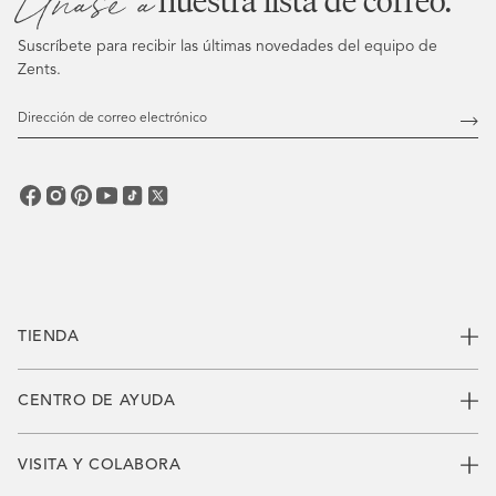
Únase a
nuestra lista de correo.
Suscríbete para recibir las últimas novedades del equipo de
Zents.
Dirección
de
Susc
correo
electrónico
TIENDA
CENTRO DE AYUDA
VISITA Y COLABORA