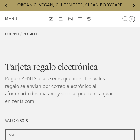
Previous
Ne
ORGANIC, VEGAN, GLUTEN FREE, CLEAN BODYCARE
slide
sli
MENÚ
0
Buscar
Carr
Artícu
Alternar
ZENTS
menú
CUERPO /
REGALOS
Tarjeta regalo electrónica
Regale ZENTS a sus seres queridos. Los vales
regalo se envían por correo electrónico al
afortunado destinatario y solo se pueden canjear
en zents.com.
50 $
VALOR:
$50