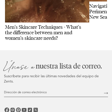
Navigating
Perimenopa
New Seas
Men's Skincare Techniques - What's
the difference between men and
women's skincare needs?
Únase a
nuestra lista de correo.
Suscríbete para recibir las últimas novedades del equipo de
Zents.
Dirección
de
Susc
correo
electrónico