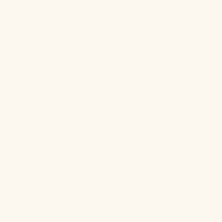
las
de el
a como
torio,
o hay
 de la
acné y