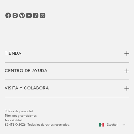
Susc
correo
electrónico
TIENDA
CENTRO DE AYUDA
VISITA Y COLABORA
Política de privacidad
Términos y condiciones
Accesibilidad
ZENTS © 2026. Todos los derechos reservados.
Español