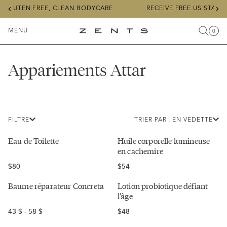
Previous
Ne
FREE, CLEAN BODYCARE
RECEIVE FREE US STANDARD SHIPP
slide
sli
MENU
0
Recher
Char
Articl
Menu
ZENTS
à
basculer
Appariements Attar
FILTRE
TRIER PAR : EN VEDETTE
Eau de Toilette
Huile corporelle lumineuse
en cachemire
Regular
Regular
$80
$54
price
price
Baume réparateur Concreta
Lotion probiotique défiant
l’âge
Prix
Regular
43 $ - 58 $
$48
régulier
price