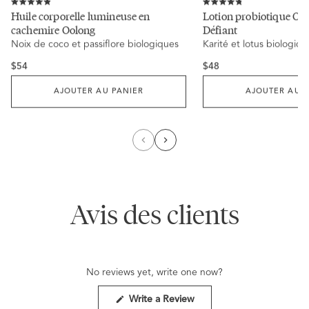
Click
Click
to
to
Rated
Rated
Huile corporelle lumineuse en
Lotion probiotique Oo
scroll
scroll
4.9
4.8
cachemire Oolong
Défiant
to
to
out
out
reviews
reviews
of
of
Noix de coco et passiflore biologiques
Karité et lotus biologiqu
5
5
stars
stars
Regular
Regular
$54
$48
price
price
AJOUTER AU PANIER
AJOUTER AU P
Avis des clients
No reviews yet, write one now?
(Opens
Write a Review
in