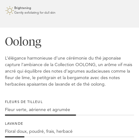
Brightening
Gently exfoliating for dull skin
Oolong
L’élégance harmonieuse d’une cérémonie du thé japonaise
capture l’ambiance de la Collection OOLONG, un arôme vif mais
ancré qui équilibre des notes d’agrumes audacieuses comme la
fleur de lime, le petitgrain et la bergamote avec des notes
herbacées apaisantes de lavande et de thé oolong.
FLEURS DE TILLEUL
Fleur verte, aérienne et agrumée
Fleurs
de
LAVANDE
tilleul
Floral doux, poudré, frais, herbacé
à