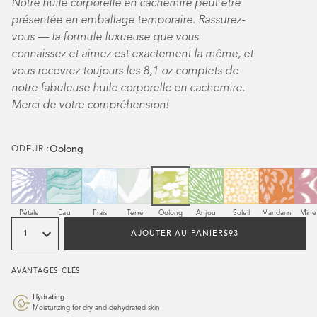
Notre huile corporelle en cachemire peut être
présentée en emballage temporaire. Rassurez-
vous — la formule luxueuse que vous
connaissez et aimez est exactement la même, et
vous recevrez toujours les 8,1 oz complets de
notre fabuleuse huile corporelle en cachemire.
Merci de votre compréhension!
Oolong
ODEUR :
Parfum
Parfum
Parfum
Parfum
Parfum
Parfum
Parfum
Parfum
Parf
Pétale
Eau
Frais
Terre
Oolong
Anjou
Soleil
Mandarin
Mine
Quantité
REGULAR
AJOUTER AU PANIER
$93
PRICE
AVANTAGES CLÉS
Hydrating
Moisturizing for dry and dehydrated skin