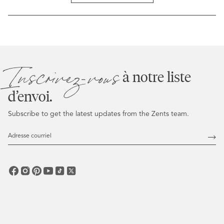
a
new
window)
Inscrivez-vous
à notre liste
d’envoi.
Subscribe to get the latest updates from the Zents team.
Adresse
courriel
Abo
vous