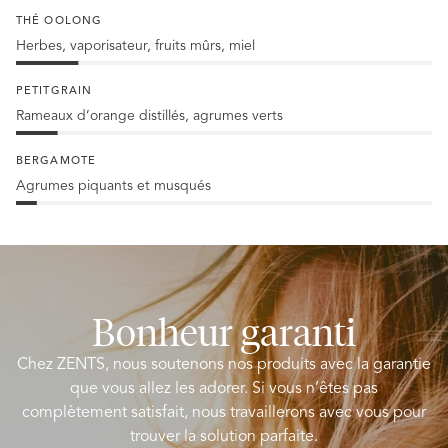
15%
55%
Lavande
THÉ OOLONG
Herbes, vaporisateur, fruits mûrs, miel
Thé
Oolong
PETITGRAIN
à
Rameaux d’orange distillés, agrumes verts
15%
10%
de
BERGAMOTE
Petitgrain
Agrumes piquants et musqués
5%
bergamote
Bonheur garanti
Chez ZENTS, nous soutenons nos produits avec la garantie
que vous allez les adorer. Si vous n’êtes pas
complètement satisfait, nous travaillerons avec vous pour
trouver la solution parfaite.