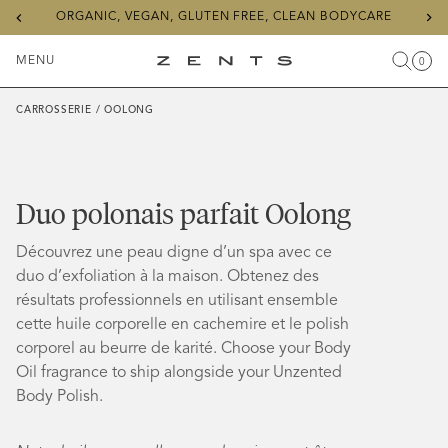
Previous
Ne
ORGANIC, VEGAN, GLUTEN FREE, CLEAN BODYCARE
slide
sli
MENU
0
Recher
Char
Articl
Menu
ZENTS
à
basculer
CARROSSERIE
/
OOLONG
Duo polonais parfait Oolong
Découvrez une peau digne d’un spa avec ce
duo d’exfoliation à la maison. Obtenez des
résultats professionnels en utilisant ensemble
cette huile corporelle en cachemire et le polish
corporel au beurre de karité.
Choose your Body
Oil fragrance to ship alongside your Unzented
Body Polish.