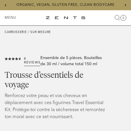
Previous
Ne
ORGANIC, VEGAN, GLUTEN FREE, CLEAN BODYCARE
slide
sli
MENU
0
Recher
Char
Articl
Menu
ZENTS
à
basculer
CARROSSERIE
/
SUR MESURE
Ensemble de 5 pièces. Bouteilles
8
Click
Rated
REVIEWS
de 30 ml / volume total 150 ml
to
4.6
out
Trousse d’essentiels de
scroll
of
5
to
voyage
stars
reviews
Renforcez votre peau et vos cheveux en
déplacement avec ces figurines Travel Essential
Kit. Protège-toi contre la sécheresse et remontez
ton moral avec ce set nourrissant.