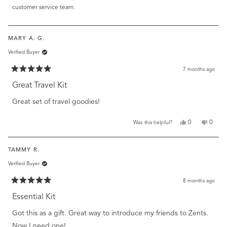
helpful
customer service team.
MARY A. G.
Verified Buyer
7 months ago
Rated
5
Great Travel Kit
out
of
Great set of travel goodies!
5
stars
Yes,
No,
0
0
Was this helpful?
this
people
this
peopl
review
voted
review
voted
from
yes
from
no
TAMMY R.
Mary
Mary
A.
A.
Verified Buyer
G.
G.
was
was
helpful.
not
8 months ago
helpful
Rated
5
Essential Kit
out
of
Got this as a gift. Great way to introduce my friends to Zents.
5
stars
Now I need one!