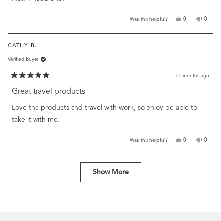
Yes,
No,
0
0
Was this helpful?
this
people
this
peopl
review
voted
review
voted
from
yes
from
no
CATHY B.
Tammy
Tamm
R.
R.
Verified Buyer
was
was
helpful.
not
helpful
11 months ago
Rated
5
Great travel products
out
of
Love the products and travel with work, so enjoy be able to
5
stars
take it with me.
Yes,
No,
0
0
Was this helpful?
this
people
this
peopl
review
voted
review
voted
from
yes
from
no
Loading...
Cathy
Cathy
Show More
B.
B.
was
was
helpful.
not
helpful