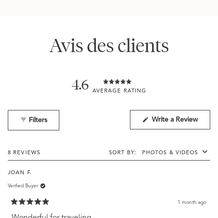
Avis des clients
4.6
Rated
4.6
out
of
(Open
Write a Review
Filters
in
5
a
stars
new
windo
Loading...
8 REVIEWS
SORT
JOAN F.
Verified Buyer
1 month ago
Rated
5
Wonderful for traveling