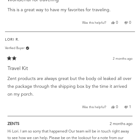
out
of
This is a great way to have my favorites for traveling.
5
stars
Yes,
No,
0
0
Was this helpful?
this
people
this
peopl
review
voted
review
voted
from
yes
from
no
LORI R.
Joan
Joan
F.
F.
Verified Buyer
was
was
helpful.
not
helpful
2 months ago
Rated
2
Travel Kit
out
of
Zent products are always great but the body oil leaked all over
5
stars
the package through the shipping box by the time it arrived
on my porch.
Yes,
No,
0
1
Was this helpful?
this
people
this
perso
review
voted
review
voted
from
yes
from
no
ZENTS
2 months ago
Lori
Lori
R.
R.
Hi Lori. I am so sorry that happened! Our team will be in touch right away
was
was
helpful.
not
to see how we can help. Please be on the lookout for a note from our