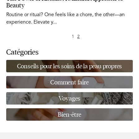
Beauty
Routine or ritual? One feels like a chore, the other—an
experience. Elevate y...
Page précédente
Page
page
Page suivante
1
2
Catégories
Conseils pour les soins de la peau propres
Comment faire
Voyages
Bien-être