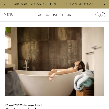
Previous
Ne
ORGANIC, VEGAN, GLUTEN FREE, CLEAN BODYCARE
slide
sli
MENU
0
Recher
Char
Articl
Menu
ZENTS
à
basculer
22 avril 2025
Wilhelmina Littel